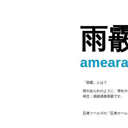
雨
ameara
「雨霰」とは？
雨やあられのように、弾丸や
例文：感謝感激雨霰です。
忍者ツールズの『忍者ホーム